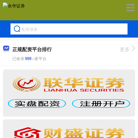
正规配资平台排行
更多
已收录
999
+家平台