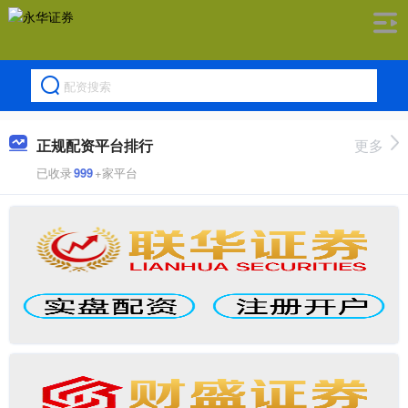
正规配资平台排行
更多
已收录
999
+家平台